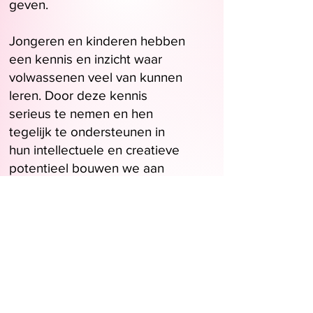
geven.
Jongeren en kinderen hebben
een kennis en inzicht waar
volwassenen veel van kunnen
leren. Door deze kennis
serieus te nemen en hen
tegelijk te ondersteunen in
hun intellectuele en creatieve
potentieel bouwen we aan
een hechtere samenleving
voor nu en in de toekomst.
Tegelijk impliceert dit eigenlijk
dat verschillende generaties
verschillende wijsheid bezitten
en dat die allemaal aan bod
zouden moeten komen.