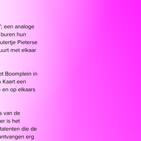
’; een analoge
e buren hun
utertje Pieterse
uurt met elkaar
et Boomplein in
n Kaart een
 en op elkaars
s van de
r is het
talenten die de
ontvangen erg