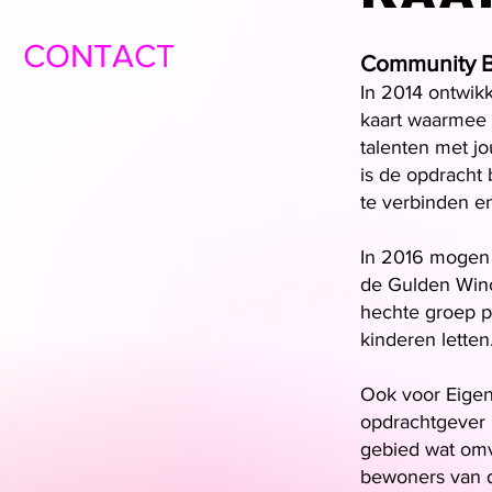
CONTACT
Community B
In 2014 ontwik
kaart waarmee 
talenten met jo
is de opdracht 
te verbinden en
In 2016 mogen 
de Gulden Winc
hechte groep pl
kinderen letten
Ook voor Eigen
opdrachtgever 
gebied wat omv
bewoners van d