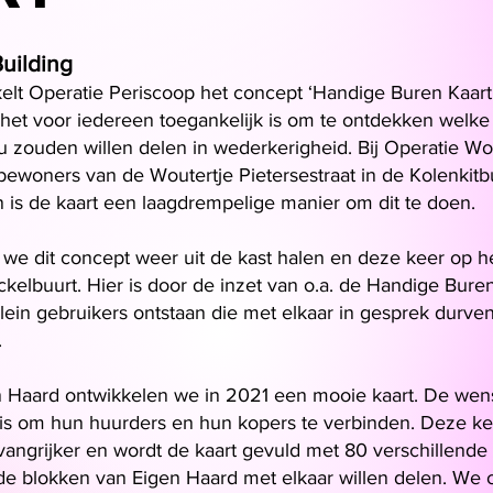
uilding
kelt Operatie Periscoop het concept ‘Handige Buren Kaart
het voor iedereen toegankelijk is om te ontdekken welk
u zouden willen delen in wederkerigheid. Bij Operatie Wo
bewoners van de Woutertje Pietersestraat in de Kolenkitb
 is de kaart een laagdrempelige manier om dit te doen.
we dit concept weer uit de kast halen en deze keer op h
kelbuurt. Hier is door de inzet van o.a. de Handige Bure
ein gebruikers ontstaan die met elkaar in gesprek durven
.
 Haard ontwikkelen we in 2021 een mooie kaart. De wen
is om hun huurders en hun kopers te verbinden. Deze kee
angrijker en wordt de kaart gevuld met 80 verschillende 
e blokken van Eigen Haard met elkaar willen delen. We 