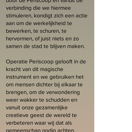
door de Periscoop en vanuit de
verbinding die we hiermee
stimuleren, kondigt zich een actie
aan om de werkelijkheid te
bewerken, te schuren, te
hervormen, of juist niets en zo
samen de stad te blijven maken.
Operatie Periscoop gelooft in de
kracht van dit magische
instrument en we gebruiken het
om mensen dichter bij elkaar te
brengen, om de verwondering
weer wakker te schudden en
vanuit onze gezamenlijke
creatieve geest de wereld te
verbeteren waar wij dat als
gemeenschap nodig achten.