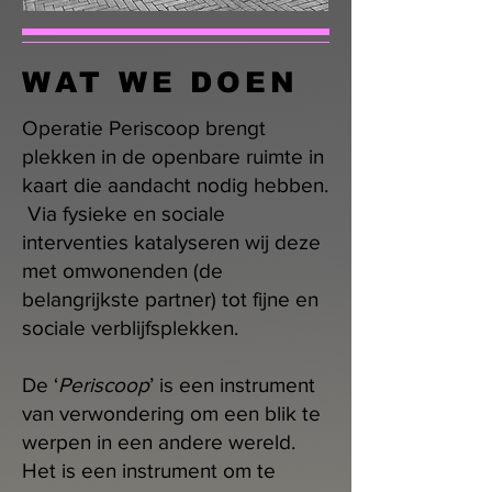
WAT WE DOEN
Operatie Periscoop brengt
plekken in de openbare ruimte in
kaart die aandacht nodig hebben.
Via fysieke en sociale
interventies katalyseren wij deze
met omwonenden (de
belangrijkste partner) tot fijne en
sociale ve
rblijfsplekken.
De ‘
Periscoop
’ is een instrument
van verwondering om een blik te
werpen in een andere wereld.
Het is een instrument om te