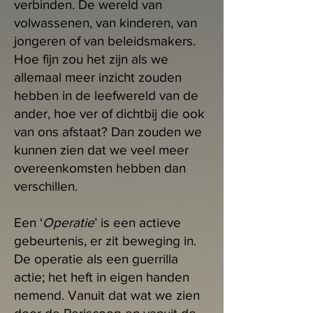
verbinden. De wereld van
volwassenen, van kinderen, van
jongeren of van beleidsmakers.
Hoe fijn zou het zijn als we
allemaal meer inzicht zouden
hebben in de leefwereld van de
ander, hoe ver of dichtbij die ook
van ons afstaat? Dan zouden we
kunnen zien dat we veel meer
overeenkomsten hebben dan
verschillen.
Een ‘
Operatie
’ is een actieve
gebeurtenis, er zit beweging in.
De operatie als een guerrilla
actie; het heft in eigen handen
nemend. Vanuit dat wat we zien